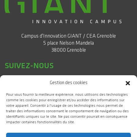
Campus d'Innovation GIANT / CEA Grenoble
5 place Nelson Mandela
38000 Grenoble
SUIVEZ-NOUS
Gestion des cookies
Pour vous fournir la meilleure expérience, nous utilisons des technologies
comme les cookies pour enregistrer et/ou accéder des informations sur
votre appareil. Consentir à l'usage de ces technologies nous permet de
traiter des informations concernant le comportement de navigation ou des
identifiants uniques sur le site. Ne pas consentir pourrait en conséquence
impacter certaines fonctionnalités du site.
#WeAreGIANT