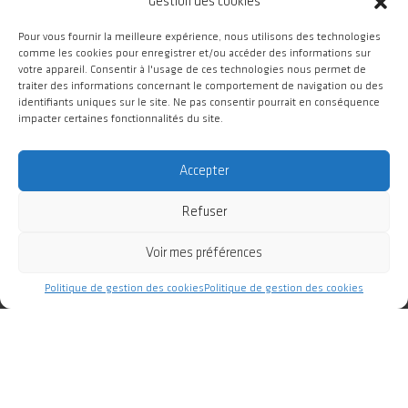
Gestion des cookies
Pour vous fournir la meilleure expérience, nous utilisons des technologies
comme les cookies pour enregistrer et/ou accéder des informations sur
votre appareil. Consentir à l'usage de ces technologies nous permet de
traiter des informations concernant le comportement de navigation ou des
identifiants uniques sur le site. Ne pas consentir pourrait en conséquence
impacter certaines fonctionnalités du site.
Campus d'Innovation GIANT / CEA Grenoble
5 place Nelson Mandela
Accepter
38000 Grenoble
Refuser
SUIVEZ-NOUS
Voir mes préférences
Politique de gestion des cookies
Politique de gestion des cookies