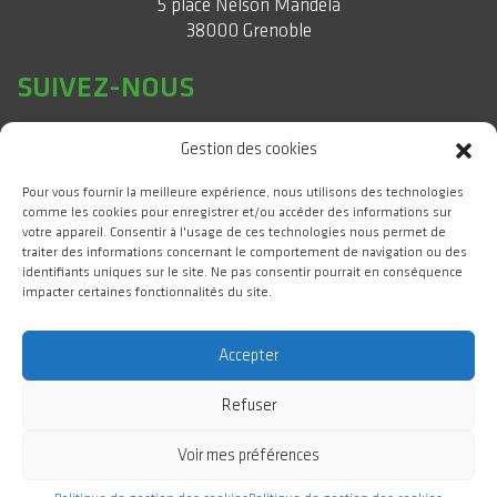
5 place Nelson Mandela
38000 Grenoble
SUIVEZ-NOUS
Gestion des cookies
Pour vous fournir la meilleure expérience, nous utilisons des technologies
comme les cookies pour enregistrer et/ou accéder des informations sur
votre appareil. Consentir à l'usage de ces technologies nous permet de
traiter des informations concernant le comportement de navigation ou des
identifiants uniques sur le site. Ne pas consentir pourrait en conséquence
impacter certaines fonctionnalités du site.
#WeAreGIANT
Accepter
Refuser
GIANT Campus d'Innovation 2025 Tous droits réservés
Voir mes préférences
Crédits & Mentions légales
Plan du site
Accessibilité : non conforme