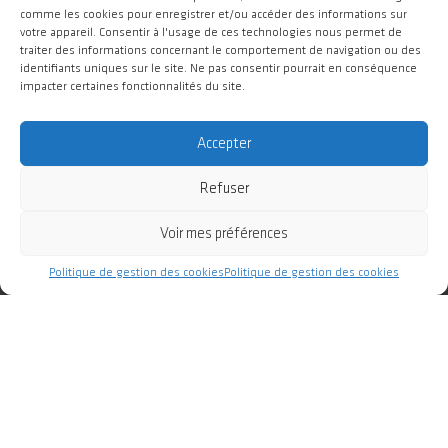
comme les cookies pour enregistrer et/ou accéder des informations sur
Campus d'Innovation GIANT / CEA Grenoble
votre appareil. Consentir à l'usage de ces technologies nous permet de
5 place Nelson Mandela
traiter des informations concernant le comportement de navigation ou des
identifiants uniques sur le site. Ne pas consentir pourrait en conséquence
38000 Grenoble
impacter certaines fonctionnalités du site.
SUIVEZ-NOUS
Accepter
Refuser
Voir mes préférences
Politique de gestion des cookies
Politique de gestion des cookies
#WeAreGIANT
GIANT Campus d'Innovation 2025 Tous droits réservés