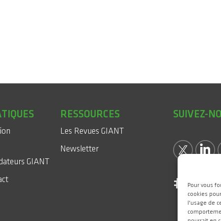
ATIQUES
RESSOURCES
SUIVEZ-N
sion
Les Revues GIANT
Newsletter
dateurs GIANT
act
#WeAr
Pour vous fo
cookies pour
l'usage de c
comportement
pourrait en 