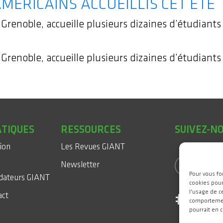
MÉRICAINS ACCUEILLIS CET ÉTÉ
renoble, accueille plusieurs dizaines d’étudiants
renoble, accueille plusieurs dizaines d’étudiants
ATIQUES
RESSOURCES
SUIVEZ-N
sion
Les Revues GIANT
Newsletter
Pour vous fo
dateurs GIANT
cookies pour
l'usage de c
act
#WeAr
comportement
pourrait en 