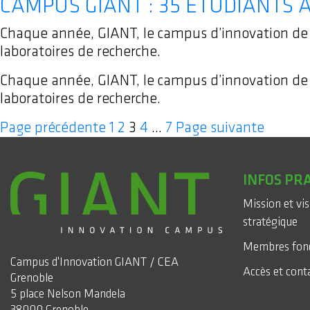
CAMPUS GIANT : 35 ÉTUDIANTS A
Chaque année, GIANT, le campus d’innovation de G
laboratoires de recherche.
Chaque année, GIANT, le campus d’innovation de G
laboratoires de recherche.
Posts
Page
Page
Page
Page
Page
Page précédente
1
2
3
4
…
7
Page suivante
pagination
INFOS PR
Mission et vi
stratégique
Membres fon
Campus d'Innovation GIANT / CEA
Accès et cont
Grenoble
5 place Nelson Mandela
38000 Grenoble