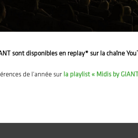
IANT sont disponibles en replay* sur la chaîne Y
férences de l’année sur
la playlist « Midis by GIAN