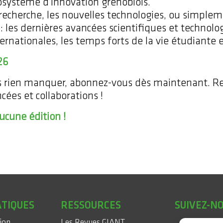
système d’innovation grenoblois.
recherche, les nouvelles technologies, ou simpleme
les dernières avancées scientifiques et technol
ernationales, les temps forts de la vie étudiante e
26
ais rien manquer, abonnez-vous dès maintenant. 
ées et collaborations !
ucune édition !
ATIQUES
RESSOURCES
SUIVEZ-N
sion
Les Revues GIANT