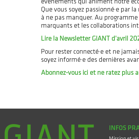
événements qui animent notre éco
Que vous soyez passionné·e par la 
à ne pas manquer. Au programme : 
marquants et les collaborations int
Lire la Newsletter GIANT d’avril 20
Pour rester connecté·e et ne jam
soyez informé·e des dernières avanc
Abonnez-vous ici et ne ratez plus a
INFOS PR
Mission et vi