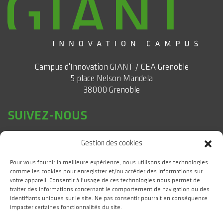
Campus d'Innovation GIANT / CEA Grenoble
5 place Nelson Mandela
38000 Grenoble
SUIVEZ-NOUS
Gestion des cookies
Pour vous fournir la meilleure expérience, nous utilisons des technologies
comme les cookies pour enregistrer et/ou accéder des informations sur
votre appareil. Consentir à l'usage de ces technologies nous permet de
traiter des informations concernant le comportement de navigation ou des
identifiants uniques sur le site. Ne pas consentir pourrait en conséquence
impacter certaines fonctionnalités du site.
#WeAreGIANT