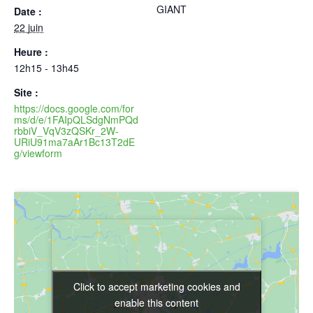
GIANT
Date :
22 juin
Heure :
12h15 - 13h45
Site :
https://docs.google.com/for
ms/d/e/1FAIpQLSdgNmPQd
rbbiV_VqV3zQSKr_2W-
URiU91ma7aAr1Bc13T2dE
g/viewform
Click to accept marketing cookies and
Click to accept marketing cookies and
enable this content
enable this content