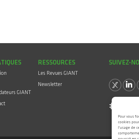
ATIQUES
RESSOURCES
SUIVEZ-N
sion
Les Revues GIANT
Newsletter
dateurs GIANT
act
#WeAr
Pour vous fo
cookies pour
l'usage de c
comportement
pourrait en 