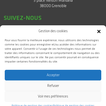
5 place Nelson Mandela
38000 Grenoble
SUIVEZ-NOUS
Gestion des cookies
Pour vous fournir la meilleure expérience, nous utilisons des technologies
comme les cookies pour enregistrer et/ou accéder des informations sur
votre appareil. Consentir à l'usage de ces technologies nous permet de
traiter des informations concernant le comportement de navigation ou des
identifiants uniques sur le site. Ne pas consentir pourrait en conséquence
impacter certaines fonctionnalités du site.
#WeAreGIANT
Accepter
Refuser
GIANT Campus d'Innovation 2025 Tous droits réservés
Voir mes préférences
Crédits & Mentions légales
Plan du site
Accessibilité : non conforme
Politique de gestion des cookies
Politique de gestion des cookies